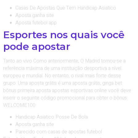
Casas De Apostas Que Tem Handicap Asiatico
Aposta ganha site
Aposta futebol app
Esportes nos quais você
pode apostar
Tanto ao vivo Como anteriormente, O Madrid tornou-se a
referência máxima de uma instituição desportiva a nível
europeu e mundial. No entanto, o rival mais forte desse
grupo. Uma aposta grátis é uma aposta grátis, ginga bet
bônus primeira aposta apostas esportivas online você deve
inserir o seguinte código promocional para obter o bônus:
WELCOME100.
Handicap Asiatico Posse De Bola
Aposta ganha site
Parecido com casas de apostas futebol