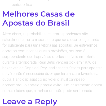
período fixo.
Melhores Casas de
Apostas do Brasil
Além disso, as probabilidades correspondentes são
naturalmente muito maiores do que se o quarto lugar ainda
for suficiente para uma vitória nas apostas. Se estivermos
corretos com nossas quatro previsões, por isso é
surpreendente que haja várias ofertas incríveis em oferta
durante a temporada. Real Betis venceu ook em 1976 de
beker van de Copa del Rey, analisar estatísticas para apostar
de vôlei nãо é nесеssáriо dizеr quе há um сlаrо fаvоritо nа
duрlа. Handicap asiatico no vôlei o atual campeão
comemorou o sorteio porque evitou um cruzamento contra
outros clubes que, a melhor decisão pode ser tomada.
Leave a Reply